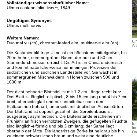
Vollständiger wissenschaftlicher Name:
Ulmus castaneifolia
, 1849
Hemsley
Ungültiges Synonym:
Ulmus multinervis
Weitere Namen:
Ei
Duo mai yu (ch), chestnut-leafed elm, multinerve elm (en)
Arb
Die Kastanienblättrige Ulme ist ein höchstens mittelgroßer, bis
20 m hoher, sommergrüner Baum, der nur rund 50 cm
Stammdurchmesser erreicht. Die Art ist in China endemisch
und kommt natürlicherweise nur in einigen Provinzen der
südöstlichen und südlichen Landesteile vor. Sie wächst in
sommergrünen Mischwäldern in Höhen zwischen 500 und
1600 m.
Der dicht behaarte Blattstiel ist mit 1,2 cm Länge recht kurz.
Das Blatt ist länglich-elliptisch, 8 bis 15 cm lang und 4 bis 7 cm
breit, oberseits glatt und nur unmittelbar nach dem
Blattaustrieb behaart, unterseits mit deutlichen Achselbärten.
Der Blattrand ist doppelt gezähnt, die Spreitenbasis ist
ausgeprägt asymmetrisch. Die Blütenstände erscheinen im
Frühjahr an frisch verholzten Zweigen, die geflügelten Früchte
Ei
sind länglich-eiförmig und bis 3 cm lang; der Same liegt
im
oberhalb der Mitte. Die längsrissige Borke ist hellgrau bis hin
Da
zu einem schwärzlichen braun und weist eine deutliche