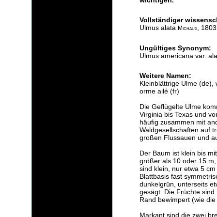
wichtigen.
Vollständiger wissensc
Ulmus alata
, 1803
Michaux
Ungültiges Synonym:
Ulmus americana var. ala
Weitere Namen:
Kleinblättrige Ulme (de),
orme ailé (fr)
Die Geflügelte Ulme komm
Virginia bis Texas und v
häufig zusammen mit and
Waldgesellschaften auf t
großen Flussauen und au
Der Baum ist klein bis mi
größer als 10 oder 15 m, 
sind klein, nur etwa 5 cm
Blattbasis fast symmetris
dunkelgrün, unterseits etw
gesägt. Die Früchte sind
Rand bewimpert (wie die 
Markant sind die zwei bre