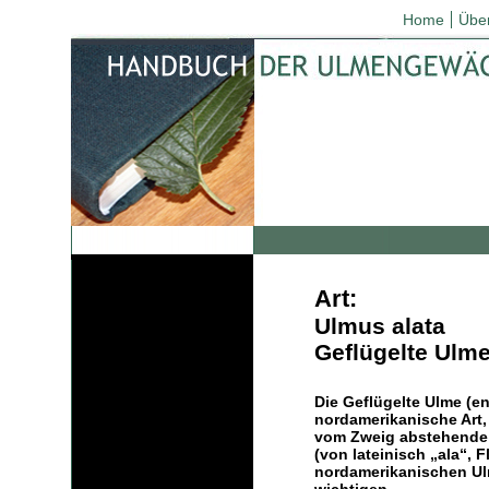
Home
Übe
Art:
Ulmus alata
Geflügelte Ulm
Die Geflügelte Ulme (en
nordamerikanische Art, 
vom Zweig abstehende K
(von lateinisch „ala“, F
nordamerikanischen Ulm